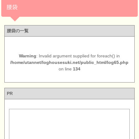
腰袋
腰袋の一覧
Warning
: Invalid argument supplied for foreach() in
/home/utannet/loghousesuki.net/public_html/log65.php
on line
134
PR