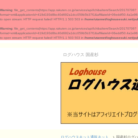
Warning
: file_get_contents(https://app.rakuten.co.jp/services/api/IchibaItem/Search/20170706?
format=xml&applicationId=419d193d8bc40d692a1dcc059b5b37f1&affiliateId=06edd
to open stream: HTTP request failed! HTTP/1.1 503 503 in
/home/utannet/loghousesuki.net/pu
Warning
: file_get_contents(https://app.rakuten.co.jp/services/api/IchibaItem/Search/20170706?
format=xml&applicationId=419d193d8bc40d692a1dcc059b5b37f1&affiliateId=06edd
to open stream: HTTP request failed! HTTP/1.1 503 503 in
/home/utannet/loghousesuki.net/pu
ログハウス 国産杉
ログハウスキット通販ネット
国産杉ログ