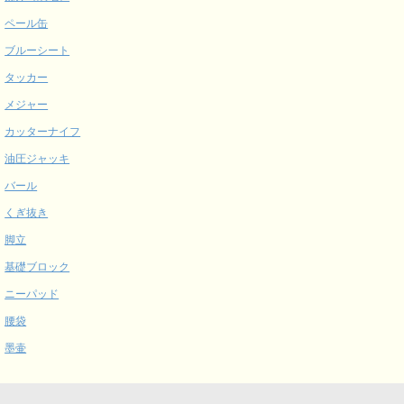
ペール缶
ブルーシート
タッカー
メジャー
カッターナイフ
油圧ジャッキ
バール
くぎ抜き
脚立
基礎ブロック
ニーパッド
腰袋
墨壷