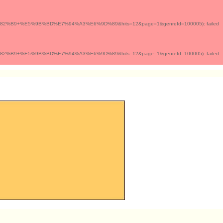
E3%82%B9+%E5%9B%BD%E7%94%A3%E6%9D%89&hits=12&page=1&genreId=100005): failed
E3%82%B9+%E5%9B%BD%E7%94%A3%E6%9D%89&hits=12&page=1&genreId=100005): failed