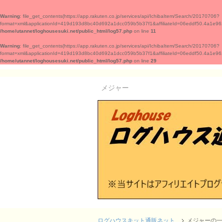
Warning
: file_get_contents(https://app.rakuten.co.jp/services/api/IchibaItem/Search/20170706?
format=xml&applicationId=419d193d8bc40d692a1dcc059b5b37f1&affiliateId=06eddf50.4a1
/home/utannet/loghousesuki.net/public_html/log57.php
on line
11
Warning
: file_get_contents(https://app.rakuten.co.jp/services/api/IchibaItem/Search/20170706?
format=xml&applicationId=419d193d8bc40d692a1dcc059b5b37f1&affiliateId=06eddf50.4a1
/home/utannet/loghousesuki.net/public_html/log57.php
on line
29
メジャー
ログハウスキット通販ネット
メジャーの