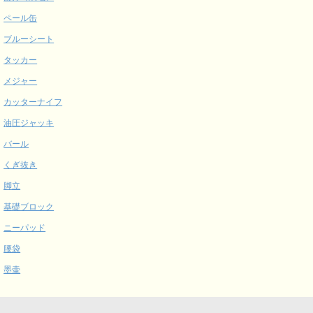
ペール缶
ブルーシート
タッカー
メジャー
カッターナイフ
油圧ジャッキ
バール
くぎ抜き
脚立
基礎ブロック
ニーパッド
腰袋
墨壷