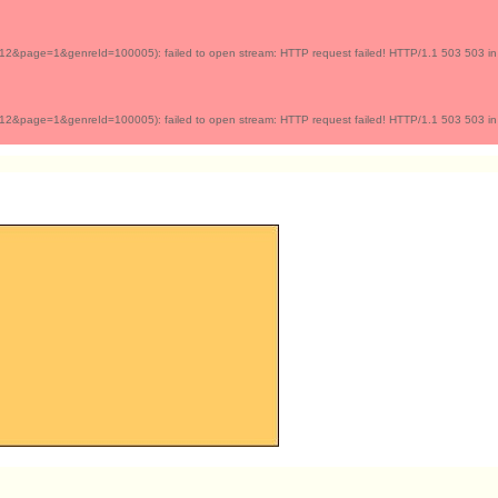
1&genreId=100005): failed to open stream: HTTP request failed! HTTP/1.1 503 503 in
1&genreId=100005): failed to open stream: HTTP request failed! HTTP/1.1 503 503 in