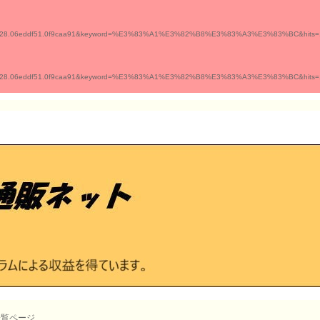
e9628.06eddf51.0f9caa91&keyword=%E3%83%A1%E3%82%B8%E3%83%A3%E3%83%BC&hits=12&page=
e9628.06eddf51.0f9caa91&keyword=%E3%83%A1%E3%82%B8%E3%83%A3%E3%83%BC&hits=12&page=
一覧ページ