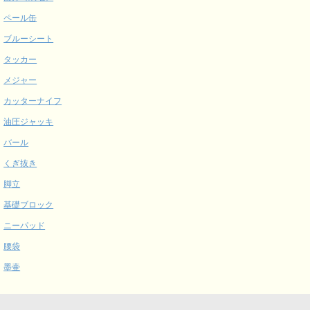
ペール缶
ブルーシート
タッカー
メジャー
カッターナイフ
油圧ジャッキ
バール
くぎ抜き
脚立
基礎ブロック
ニーパッド
腰袋
墨壷