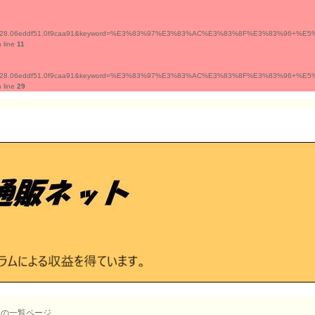
.4a1e9628.06eddf51.0f9caa91&keyword=%E3%83%97%E3%83%AC%E3%83%8F%E3%83%96+%E5%B
 line
11
.4a1e9628.06eddf51.0f9caa91&keyword=%E3%83%97%E3%83%AC%E3%83%8F%E3%83%96+%E5%B
 line
29
屋の一覧ページ