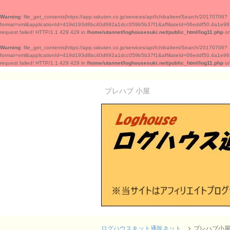
Warning
: file_get_contents(https://app.rakuten.co.jp/services/api/IchibaItem/Search/20170706?
format=xml&applicationId=419d193d8bc40d692a1dcc059b5b37f1&affiliateId=06eddf50
request failed! HTTP/1.1 429 429 in
/home/utannet/loghousesuki.net/public_html/log11.php
on
Warning
: file_get_contents(https://app.rakuten.co.jp/services/api/IchibaItem/Search/20170706?
format=xml&applicationId=419d193d8bc40d692a1dcc059b5b37f1&affiliateId=06eddf50
request failed! HTTP/1.1 429 429 in
/home/utannet/loghousesuki.net/public_html/log11.php
on
プレハブ 小屋
ログハウスキット通販ネット
プレハブ小