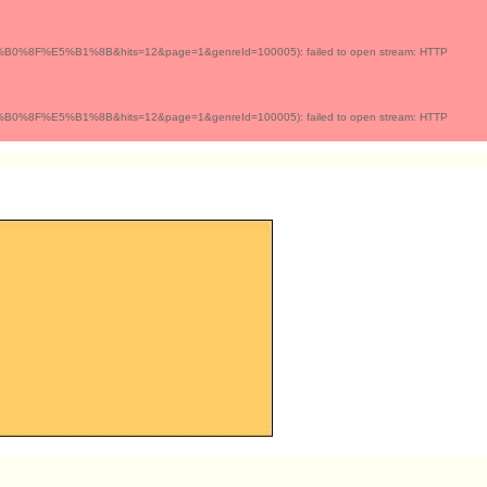
0%8F%E5%B1%8B&hits=12&page=1&genreId=100005): failed to open stream: HTTP
0%8F%E5%B1%8B&hits=12&page=1&genreId=100005): failed to open stream: HTTP