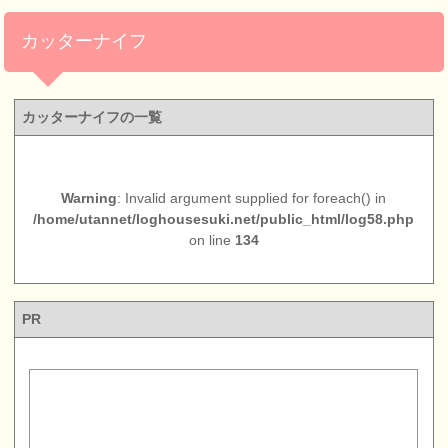
カッターナイフ
カッターナイフの一覧
Warning
: Invalid argument supplied for foreach() in
/home/utannet/loghousesuki.net/public_html/log58.php
on line
134
PR