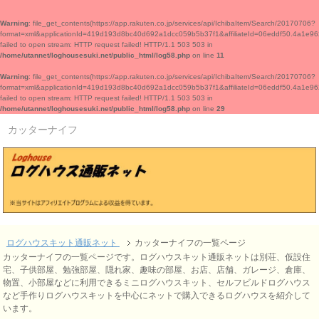
Warning
: file_get_contents(https://app.rakuten.co.jp/services/api/IchibaItem/Search/20170706?
format=xml&applicationId=419d193d8bc40d692a1dcc059b5b37f1&affiliateId=06edd
failed to open stream: HTTP request failed! HTTP/1.1 503 503 in
/home/utannet/loghousesuki.net/public_html/log58.php
on line
11
Warning
: file_get_contents(https://app.rakuten.co.jp/services/api/IchibaItem/Search/20170706?
format=xml&applicationId=419d193d8bc40d692a1dcc059b5b37f1&affiliateId=06edd
failed to open stream: HTTP request failed! HTTP/1.1 503 503 in
/home/utannet/loghousesuki.net/public_html/log58.php
on line
29
カッターナイフ
ログハウスキット通販ネット
カッターナイフの一覧ページ
カッターナイフの一覧ページです。ログハウスキット通販ネットは別荘、仮設住
宅、子供部屋、勉強部屋、隠れ家、趣味の部屋、お店、店舗、ガレージ、倉庫、
物置、小部屋などに利用できるミニログハウスキット、セルフビルドログハウス
など手作りログハウスキットを中心にネットで購入できるログハウスを紹介して
います。