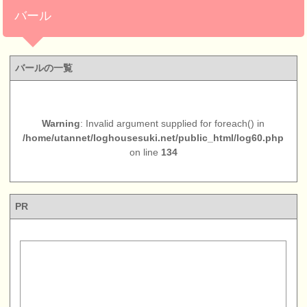
バール
バールの一覧
Warning
: Invalid argument supplied for foreach() in
/home/utannet/loghousesuki.net/public_html/log60.php
on line
134
PR