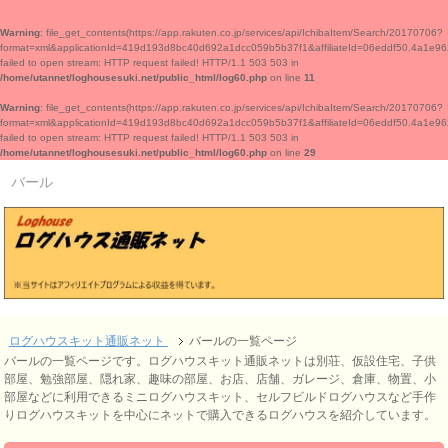
Warning
: file_get_contents(https://app.rakuten.co.jp/services/api/IchibaItem/Search/20170706?
format=xml&applicationId=419d193d8bc40d692a1dcc059b5b37f1&affiliateId=06eddf50.
failed to open stream: HTTP request failed! HTTP/1.1 503 503 in
/home/utannet/loghousesuki.net/public_html/log60.php
on line
11
Warning
: file_get_contents(https://app.rakuten.co.jp/services/api/IchibaItem/Search/20170706?
format=xml&applicationId=419d193d8bc40d692a1dcc059b5b37f1&affiliateId=06eddf50.
failed to open stream: HTTP request failed! HTTP/1.1 503 503 in
/home/utannet/loghousesuki.net/public_html/log60.php
on line
29
バール
ログハウスキット通販ネット
バールの一覧ページ
バールの一覧ページです。ログハウスキット通販ネットは別荘、仮設住宅、子供
部屋、勉強部屋、隠れ家、趣味の部屋、お店、店舗、ガレージ、倉庫、物置、小
部屋などに利用できるミニログハウスキット、セルフビルドログハウスなど手作
りログハウスキットを中心にネットで購入できるログハウスを紹介しています。