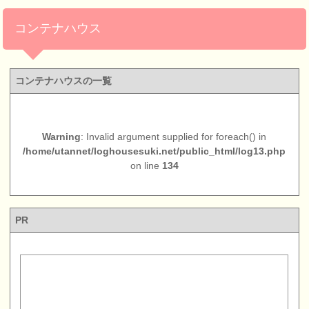
コンテナハウス
コンテナハウスの一覧
Warning
: Invalid argument supplied for foreach() in
/home/utannet/loghousesuki.net/public_html/log13.php
on line
134
PR