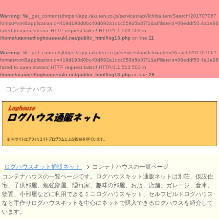
Warning
: file_get_contents(https://app.rakuten.co.jp/services/api/IchibaItem/Search/20170706?
format=xml&applicationId=419d193d8bc40d692a1dcc059b5b37f1&affiliateId=06edd
failed to open stream: HTTP request failed! HTTP/1.1 503 503 in
/home/utannet/loghousesuki.net/public_html/log13.php
on line
11
Warning
: file_get_contents(https://app.rakuten.co.jp/services/api/IchibaItem/Search/20170706?
format=xml&applicationId=419d193d8bc40d692a1dcc059b5b37f1&affiliateId=06edd
failed to open stream: HTTP request failed! HTTP/1.1 503 503 in
/home/utannet/loghousesuki.net/public_html/log13.php
on line
29
コンテナハウス
ログハウスキット通販ネット
コンテナハウスの一覧ページ
コンテナハウスの一覧ページです。ログハウスキット通販ネットは別荘、仮設住
宅、子供部屋、勉強部屋、隠れ家、趣味の部屋、お店、店舗、ガレージ、倉庫、
物置、小部屋などに利用できるミニログハウスキット、セルフビルドログハウス
など手作りログハウスキットを中心にネットで購入できるログハウスを紹介して
います。