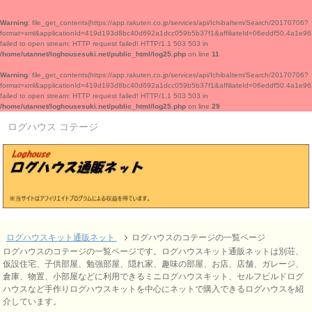
Warning
: file_get_contents(https://app.rakuten.co.jp/services/api/IchibaItem/Search/20170706?
format=xml&applicationId=419d193d8bc40d692a1dcc059b5b37f1&affiliateId=06ed
failed to open stream: HTTP request failed! HTTP/1.1 503 503 in
/home/utannet/loghousesuki.net/public_html/log25.php
on line
11
Warning
: file_get_contents(https://app.rakuten.co.jp/services/api/IchibaItem/Search/20170706?
format=xml&applicationId=419d193d8bc40d692a1dcc059b5b37f1&affiliateId=06ed
failed to open stream: HTTP request failed! HTTP/1.1 503 503 in
/home/utannet/loghousesuki.net/public_html/log25.php
on line
29
ログハウス コテージ
ログハウスキット通販ネット
ログハウスのコテージの一覧ページ
ログハウスのコテージの一覧ページです。ログハウスキット通販ネットは別荘、
仮設住宅、子供部屋、勉強部屋、隠れ家、趣味の部屋、お店、店舗、ガレージ、
倉庫、物置、小部屋などに利用できるミニログハウスキット、セルフビルドログ
ハウスなど手作りログハウスキットを中心にネットで購入できるログハウスを紹
介しています。